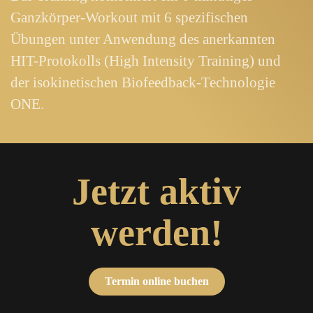
Ganzkörper-Workout mit 6 spezifischen
Übungen unter Anwendung des anerkannten
HIT-Protokolls (High Intensity Training) und
der isokinetischen Biofeedback-Technologie
ONE.
Jetzt aktiv
werden!
Termin online buchen