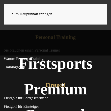
Zum Hauptinhalt springen
Personal Training
Sie brauchen einen Personal Trainer
Firstsports
Warum Personal Training
Trainingsclub
Premium
Firstgolf
Firstgolf für Fortgeschrittene
Firstgolf für Einsteiger